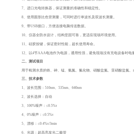
7、
进口光电转换器，保证测量的准确性和稳定性。
8、
使用圆形比色管测量，可同时进行单波长及双波长测量
。
9、
带USB接口，方便连接电脑传送数据。
10、
仪器全防水设计，结构坚固可靠，更适应现场环境使用
。
11、
硅胶按键，保证密封性能，超长使用寿命。
12、
以4节AAA电池作为电源，通用性强，避免现场没有充电设备时电
二、测试项目
用于检测水质的铁、砷、锰、氨氮、氟化物、硝酸盐氮、亚硝酸盐氮、
三、技术参数
1、
波长范围：510nm、535nm、640nm
2、
波长选择：自动
3、
100%噪声：≤0.5%τ
4、
0%噪声：≤0.5%τ
5、
漂移：≤0.4%τ/3min
6、
光源：超高亮发光二极管