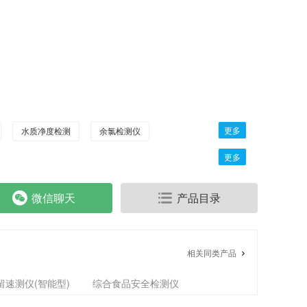
更多
水质净度检测
余氯检测仪
更多
微信聊天
产品目录
相关同类产品
留速测仪(智能型)
综合食品安全检测仪
|肉类水分|兽残检测仪
地沟油|手持油质检测仪