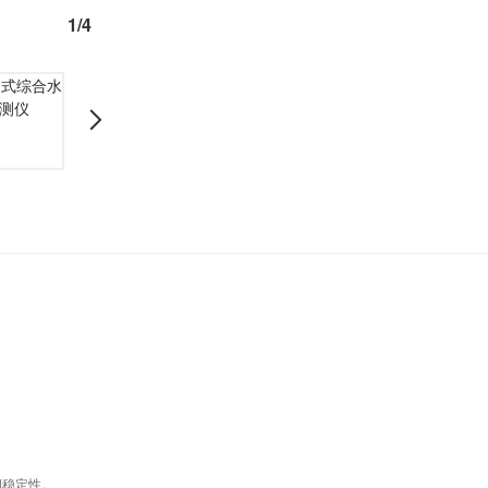
1/4
荧光仪
综合水质检测仪
间稳定性。