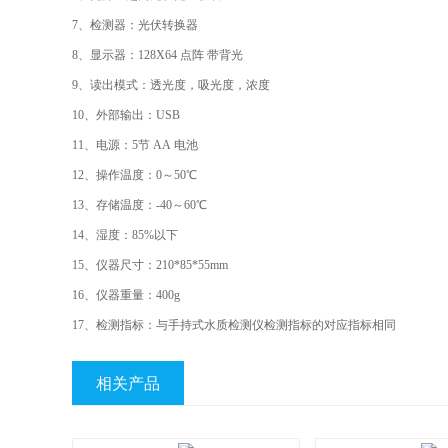
7、
检测器：光伏转换器
8、
显示器：128X64 点阵 带背光
9、
读出模式：透光度，吸光度，浓度
10、
外部输出：USB
11、
电源：
5
节 AA 电池
12、
操作温度：0
～
50℃
13、
存储温度：-40
～
60℃
14、
湿度：85%以下
15、
仪器尺寸：210*85*55mm
16、
仪器重量：400g
17、
检测指标：与手持式水质检测仪检测指标的对应指标相同
相关产品