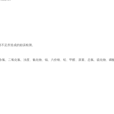
量不足所造成的贻误检测。
余氯、二氧化氯、浊度、氰化物、镉、六价铬、铅、甲醛、尿素、总氯、硫化物、磷酸