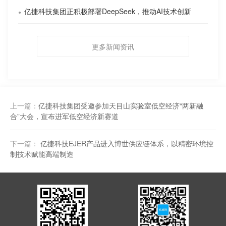
亿捷科技集团正积极部署DeepSeek，推动AI技术创新
更多新闻资讯
上一篇：
亿捷科技集团受邀参加天目山实验室低空经济“两新融
合”大会，宣布进军低空经济新赛道
下一篇：
亿捷科技EJER产品进入博世供应链体系，以精密环境控
制技术赋能高端制造